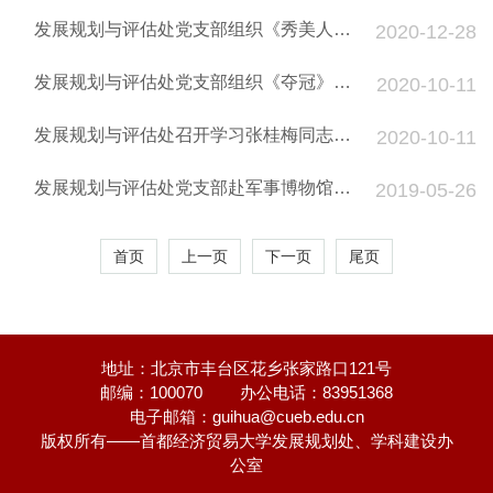
新时代教育评价改革总体方案》精神
发展规划与评估处党支部组织《秀美人
2020-12-28
生》观影活动
发展规划与评估处党支部组织《夺冠》观
2020-10-11
影活动
发展规划与评估处召开学习张桂梅同志先
2020-10-11
进事例的会议
发展规划与评估处党支部赴军事博物馆开
2019-05-26
展主题党日活动
首页
上一页
下一页
尾页
地址：北京市丰台区花乡张家路口121号
邮编：100070
办公电话：83951368
电子邮箱：guihua@cueb.edu.cn
版权所有——首都经济贸易大学发展规划处、学科建设办
公室